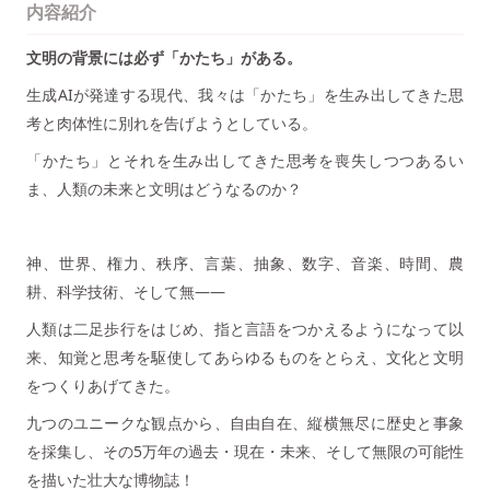
内容紹介
文明の背景には必ず「かたち」がある。
生成AIが発達する現代、我々は「かたち」を生み出してきた思
考と肉体性に別れを告げようとしている。
「かたち」とそれを生み出してきた思考を喪失しつつあるい
ま、人類の未来と文明はどうなるのか？
神、世界、権力、秩序、言葉、抽象、数字、音楽、時間、農
耕、科学技術、そして無——
人類は二足歩行をはじめ、指と言語をつかえるようになって以
来、知覚と思考を駆使してあらゆるものをとらえ、文化と文明
をつくりあげてきた。
九つのユニークな観点から、自由自在、縦横無尽に歴史と事象
を採集し、その5万年の過去・現在・未来、そして無限の可能性
を描いた壮大な博物誌！