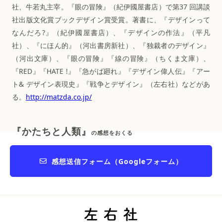
社、牛若丸主宰。『眼の冒険』（紀伊國屋書店）で第37 回講談
社出版文化賞ブックデザイン賞受賞。著書に、『デザインって
なんだろ?』（紀伊國屋書店）、『デザインの作法』（平凡
社）、『にほん的』（河出書房新社）、『独裁者のデザイン』
（河出文庫）、『眼の冒険』『線の冒険』（ちくま文庫）、
『RED』『HATE !』『急がば廻れ』『デザイン偉人伝』『アー
ト& デザイン表現史』『戦争とデザイン』（左右社）などがあ
る。
http://matzda.co.jp/
『かたちと人類』
の感想をおくる
感想送信フォーム（Googleフォーム）