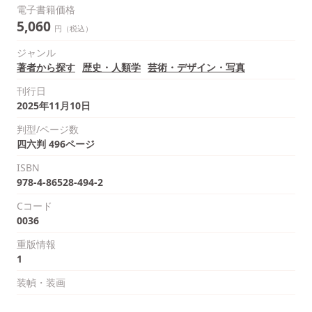
電子書籍価格
5,060
円（税込）
ジャンル
著者から探す
歴史・人類学
芸術・デザイン・写真
刊行日
2025年11月10日
判型/ページ数
四六判 496ページ
ISBN
978-4-86528-494-2
Cコード
0036
重版情報
1
装幀・装画