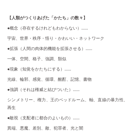
【人類がつくりあげた「かたち」の数々】
●概念（存在するけれどもわからない）……
宇宙、世界・秩序・悟り・かわいい・ネットワーク
●拡張（人間の肉体的機能を拡張させる）……
一体、空間、格子、強調、類似
●現象（知覚をかたちにする）……
光線、輪郭、感覚、循環、酩酊、記憶、書物
●強調（それは権威と結びついた）……
シンメトリー、権力、王のベッドルーム、軸、直線の暴力性、
再生
●敵視（支配者に都合のよいもの）……
異端、悪魔、差別、敵、犯罪者、光と闇