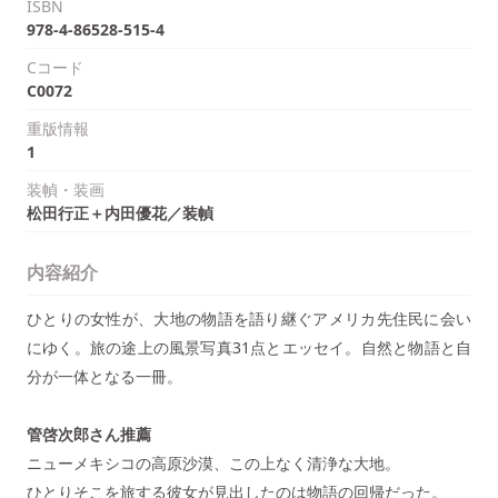
ISBN
978-4-86528-515-4
Cコード
C0072
重版情報
1
装幀・装画
松田行正＋内田優花／装幀
内容紹介
ひとりの女性が、大地の物語を語り継ぐアメリカ先住民に会い
にゆく。旅の途上の風景写真31点とエッセイ。自然と物語と自
分が一体となる一冊。
管啓次郎さん推薦
ニューメキシコの高原沙漠、この上なく清浄な大地。
ひとりそこを旅する彼女が見出したのは物語の回帰だった。