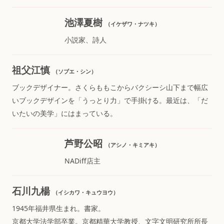
池澤夏樹
（イケザワ・ナツキ）
小説家、詩人
祖父江慎
（ソブエ・シン）
ブックデザイナー。さくらももこからバクシーシ山下まで幅広
いブックデザインを「うっとり力」で手掛ける。最近は、「だ
いたいの美学」にはまっている。
芦野公昭
（アシノ・キミアキ）
NADiff店主
石川九楊
（イシカワ・キュウヨウ）
1945年福井県生まれ。書家。
京都大学法学部卒業。京都精華大学教授、文字文明研究所所長