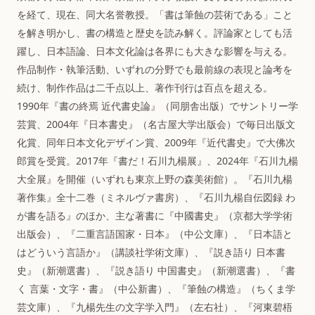
を経て、現在、同大名誉教授。「書は筆蝕の芸術である」こと
を解き明かし、書の構造と歴史を読み解く。評論家としても活
躍し、日本語論、日本文化論は各界にも大きな影響を与える。
作品制作・執筆活動、いずれの分野でも最前線の表現と論考を
続け、制作作品は二千点以上、著作刊行は百点を超える。
1990年『書の終焉 近代書史論』（同朋舎出版）でサントリー学
芸賞、2004年『日本書史』（名古屋大学出版会）で毎日出版文
化賞、同年日本文化デザイン賞、2009年『近代書史』で大佛次
郎賞を受賞。2017年『書だ！石川九楊展』、2024年『石川九楊
大全展』を開催（いずれも東京上野の森美術館）。『石川九楊
著作集』全十二巻（ミネルヴァ書房）、『石川九楊自伝図録 わ
が書を語る』のほか、主な著書に『中國書史』（京都大学学術
出版会）、『二重言語国家・日本』（中公文庫）、『日本語と
はどういう言語か』（講談社学術文庫）、『説き語り 日本書
史』（新潮選書）、『説き語り 中国書史』（新潮選書）、『書
く 言葉・文字・書』（中公新書）、『筆蝕の構造』（ちくま学
芸文庫）、『九楊先生の文字学入門』（左右社）、『河東碧梧