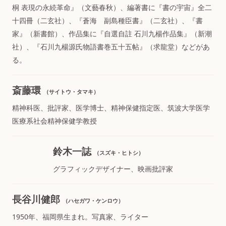
桐 表現の永続革命』（文藝春秋）、編著書に『書の宇宙』全二
十四冊（二玄社）、『蒼海 副島種臣書』（二玄社）、『書
家』（新書館）、作品集に『自選自註 石川九楊作品集』（新潮
社）、『石川九楊源氏物語書巻五十五帖』（求龍堂）などがあ
る。
斎藤環
（サイトウ・タマキ）
精神科医、批評家、医学博士、精神保健指定医、筑波大学医学
医療系社会精神保健学教授
鈴木一誌
（スズキ・ヒトシ）
グラフィックデザイナー、映画批評家
長谷川健郎
（ハセガワ・ケンロウ）
1950年、福岡県生まれ。写真家、ライター