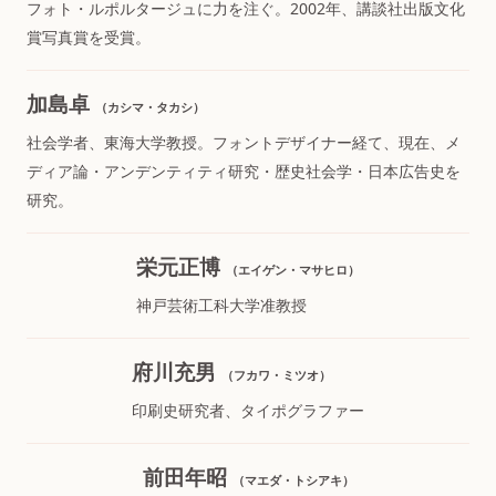
フォト・ルポルタージュに力を注ぐ。2002年、講談社出版文化
賞写真賞を受賞。
加島卓
（カシマ・タカシ）
社会学者、東海大学教授。フォントデザイナー経て、現在、メ
ディア論・アンデンティティ研究・歴史社会学・日本広告史を
研究。
栄元正博
（エイゲン・マサヒロ）
神戸芸術工科大学准教授
府川充男
（フカワ・ミツオ）
印刷史研究者、タイポグラファー
前田年昭
（マエダ・トシアキ）