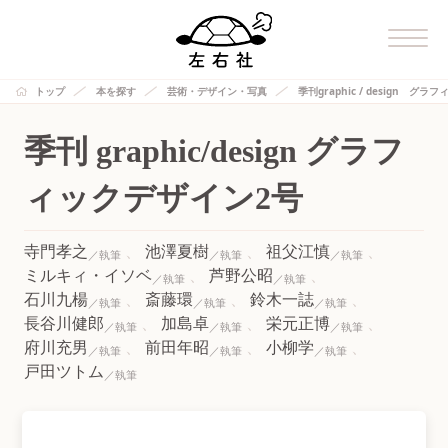
トップ
本を探す
芸術・デザイン・写真
季刊graphic / design グ
季刊 graphic/design グラフ
ィックデザイン2号
寺門孝之
池澤夏樹
祖父江慎
ミルキィ・イソベ
芦野公昭
石川九楊
斎藤環
鈴木一誌
長谷川健郎
加島卓
栄元正博
府川充男
前田年昭
小柳学
戸田ツトム