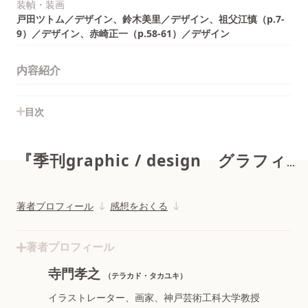
装幀・装画
戸田ツトム／デザイン、鈴木美里／デザイン、祖父江慎（p.7-
9）／デザイン、赤崎正一（p.58-61）／デザイン
内容紹介
目次
『季刊graphic / design グラフィックデザイン2号』
著者プロフィール
感想をおくる
著者プロフィール
寺門孝之
（テラカド・タカユキ）
イラストレーター、画家、神戸芸術工科大学教授