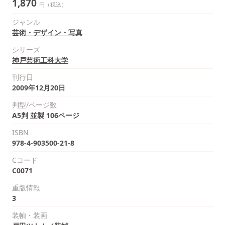
1,870
円（税込）
ジャンル
芸術・デザイン・写真
シリーズ
神戸芸術工科大学
刊行日
2009年12月20日
判型/ページ数
A5判 並製 106ページ
ISBN
978-4-903500-21-8
Cコード
C0071
重版情報
3
装幀・装画