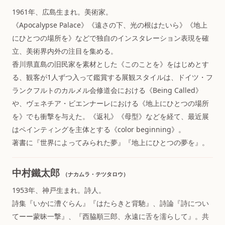
1961年、広島生まれ。美術家。
《Apocalypse Palace》《遠さの下、光の根はたいら》《地上
にひとつの場所を》などで独自のインスタレーション表現を確
立、美術界内外の注目を集める。
香川県直島の旧民家を素材とした《このことを》をはじめとす
る、観客が1人ずつ入って鑑賞する展観スタイルは、ドイツ・フ
ランクフルトのカルメル会修道会における《Being Called》
や、ヴェネチア・ビエンナーレにおける《地上にひとつの場所
を》でも衝撃を与えた。《返礼》《母型》などを経て、最近展
はペインティングを主体とする《color beginning》。
著書に『世界によってみられた夢』『地上にひとつの夢を』。
中村鐵太郎
（ナカムラ・テツタロウ）
1953年、神戸生まれ。詩人。
詩集『いかに漕ぐらん』『はたらきと背馳』、詩論『詩につい
てーー蒙昧一撃』、『西脇順三郎、永遠に舌を濡らして』。共