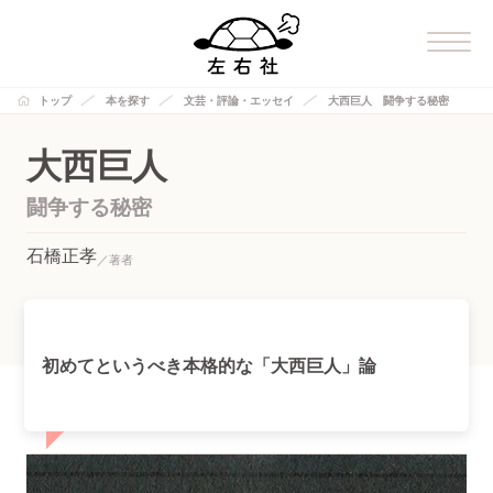
トップ
本を探す
文芸・評論・エッセイ
大西巨人 闘争する秘密
大西巨人
闘争する秘密
石橋正孝
初めてというべき本格的な「大西巨人」論