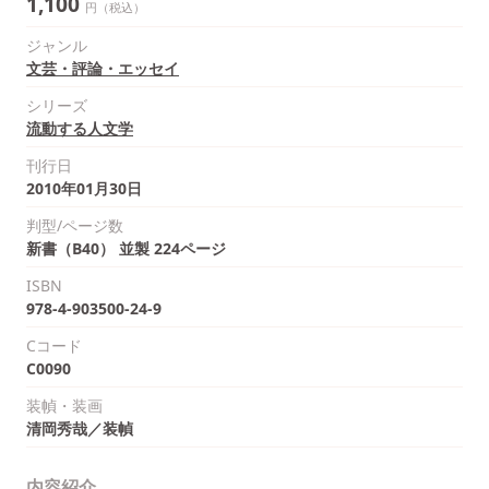
1,100
円（税込）
ジャンル
文芸・評論・エッセイ
シリーズ
流動する人文学
刊行日
2010年01月30日
判型/ページ数
新書（B40） 並製 224ページ
ISBN
978-4-903500-24-9
Cコード
C0090
装幀・装画
清岡秀哉／装幀
内容紹介