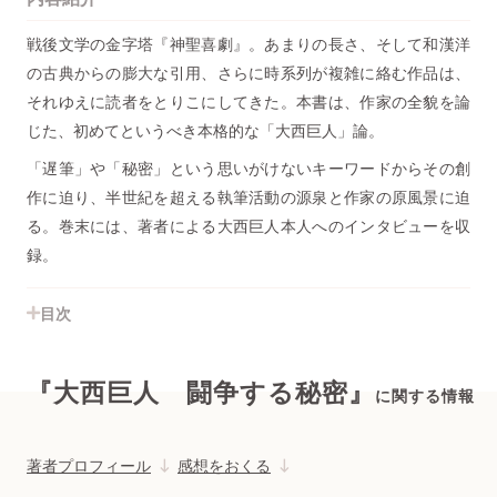
戦後文学の金字塔『神聖喜劇』。あまりの長さ、そして和漢洋
の古典からの膨大な引用、さらに時系列が複雑に絡む作品は、
それゆえに読者をとりこにしてきた。本書は、作家の全貌を論
じた、初めてというべき本格的な「大西巨人」論。
「遅筆」や「秘密」という思いがけないキーワードからその創
作に迫り、半世紀を超える執筆活動の源泉と作家の原風景に迫
る。巻末には、著者による大西巨人本人へのインタビューを収
録。
目次
『大西巨人 闘争する秘密』
に関する情報
著者プロフィール
感想をおくる