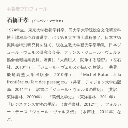
著者プロフィール
石橋正孝
（イシバシ・マサタカ）
1974年生。東京大学教養学科卒。同大学大学院総合文化研究科
博士課程単位取得退学、パリ第８大学博士課程修了。日本学術
振興会特別研究員を経て、現在立教大学観光学部助教。日本ジ
ュール・ヴェルヌ研究会会長、フランス・ジュール・ヴェルヌ
協会会報編集委員。著書に『大西巨人 闘争する秘密』（左右
社、2010年）、『ジュール・ヴェルヌが描いた横浜』（共著、
慶應義塾大学出版会、2010年）、『Michel Butor : à la
frontière ou l’art des passages』（共著、ディジョン大学出版
局、2011年）、訳書に『ジュール・ヴェルヌの世紀』（共訳、
東洋書林、2009年）、『罵倒文学史』（東洋書林、2011年）、
『レジスタンス女性の手記』（東洋書林、2012年）、フォルカ
ー・デース『ジュール・ヴェルヌ伝』（水声社、2014年）な
ど。