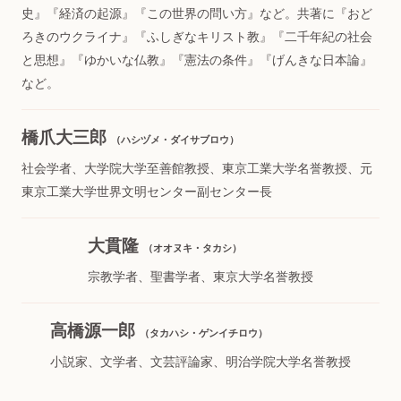
史』『経済の起源』『この世界の問い方』など。共著に『おど
ろきのウクライナ』『ふしぎなキリスト教』『二千年紀の社会
と思想』『ゆかいな仏教』『憲法の条件』『げんきな日本論』
など。
橋爪大三郎
（ハシヅメ・ダイサブロウ）
社会学者、大学院大学至善館教授、東京工業大学名誉教授、元
東京工業大学世界文明センター副センター長
大貫隆
（オオヌキ・タカシ）
宗教学者、聖書学者、東京大学名誉教授
高橋源一郎
（タカハシ・ゲンイチロウ）
小説家、文学者、文芸評論家、明治学院大学名誉教授