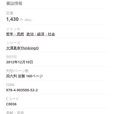
書誌情報
定価
1,430
円（税込）
ジャンル
哲学・思想
政治・経済・社会
シリーズ
大澤真幸ThinkingO
刊行日
2012年12月10日
判型/ページ数
四六判 並製 160ページ
ISBN
978-4-903500-52-2
Cコード
C0036
装幀・装画