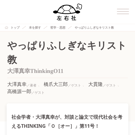
トップ
本を探す
哲学・思想
やっぱりふしぎなキリスト教
やっぱりふしぎなキリスト
教
大澤真幸ThinkingO11
大澤真幸
橋爪大三郎
大貫隆
高橋源一郎
社会学者・大澤真幸が、対談と論文で現代社会を考
えるTHINKING「Ｏ［オー］」第11号！