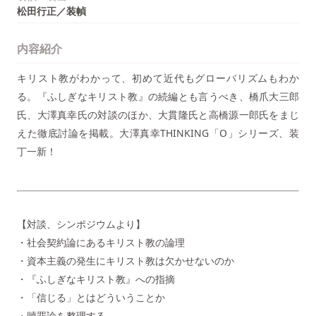
松田行正／装幀
内容紹介
キリスト教がわかって、初めて近代もグローバリズムもわか
る。『ふしぎなキリスト教』の続編とも言うべき、橋爪大三郎
氏、大澤真幸氏の対談のほか、大貫隆氏と高橋源一郎氏をまじ
えた徹底討論を掲載。大澤真幸THINKING「O」シリーズ、装
丁一新！
【対談、シンポジウムより】
・社会契約論にあるキリスト教の論理
・資本主義の発生にキリスト教は欠かせないのか
・『ふしぎなキリスト教』への指摘
・「信じる」とはどういうことか
・贖罪論を整理する