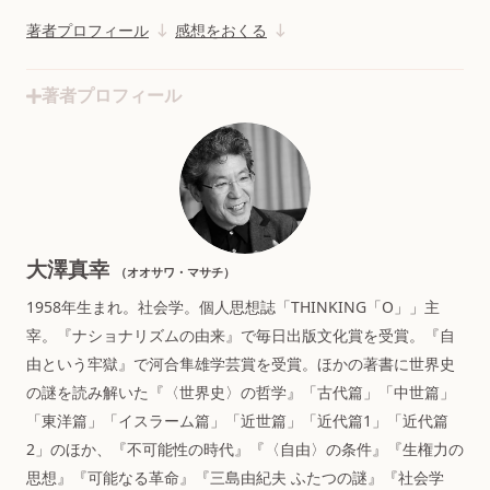
著者プロフィール
感想をおくる
著者プロフィール
大澤真幸
（オオサワ・マサチ）
1958年生まれ。社会学。個人思想誌「THINKING「O」」主
宰。『ナショナリズムの由来』で毎日出版文化賞を受賞。『自
由という牢獄』で河合隼雄学芸賞を受賞。ほかの著書に世界史
の謎を読み解いた『〈世界史〉の哲学』「古代篇」「中世篇」
「東洋篇」「イスラーム篇」「近世篇」「近代篇1」「近代篇
2」のほか、『不可能性の時代』『〈自由〉の条件』『生権力の
思想』『可能なる革命』『三島由紀夫 ふたつの謎』『社会学