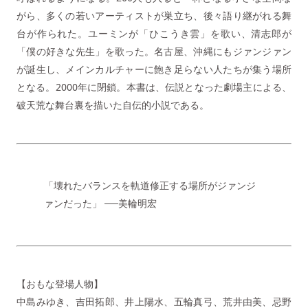
がら、多くの若いアーティストが巣立ち、後々語り継がれる舞
台が作られた。ユーミンが「ひこうき雲」を歌い、清志郎が
「僕の好きな先生」を歌った。名古屋、沖縄にもジァンジァン
が誕生し、メインカルチャーに飽き足らない人たちが集う場所
となる。2000年に閉鎖。本書は、伝説となった劇場主による、
破天荒な舞台裏を描いた自伝的小説である。
「壊れたバランスを軌道修正する場所がジァンジ
ァンだった」 ──美輪明宏
【おもな登場人物】
中島みゆき、吉田拓郎、井上陽水、五輪真弓、荒井由美、忌野