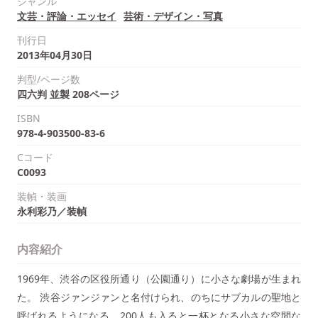
ジャンル
文芸・評論・エッセイ
芸術・デザイン・写真
刊行日
2013年04月30日
判型/ページ数
四六判 並製 208ページ
ISBN
978-4-903500-83-6
Cコード
C0093
装幀・装画
永利彩乃／装幀
内容紹介
1969年、渋谷の区役所通り（公園通り）に小さな劇場が生まれ
た。 渋谷ジァンジァンと名付けられ、のちにサブカルの聖地と
呼ばれるようになる。200人も入ると一杯となる小さな空間な