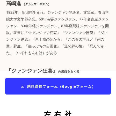
高嶋進
（タカシマ・ススム）
1932年、新潟県生まれ。ジァンジァン開設者、文筆家。青山学
院大学文学部卒業。69年渋谷ジァンジァン、77年名古屋ジァン
ジァン、80年沖縄ジァンジァン、83年座間味ジァンジァンを開
設。著書に『ジァンジァン狂宴』『ジァンジァン怪傑』『ジァ
ンジァン終焉』『八十歳の朝から』『この骨の群れ／「死の
棘」蘇生』『崖っぷちの自画像』『道化師の性』『死んでみ
た』（いずれも左右社）がある
『ジァンジァン狂宴』
の感想をおくる
感想送信フォーム（Googleフォーム）