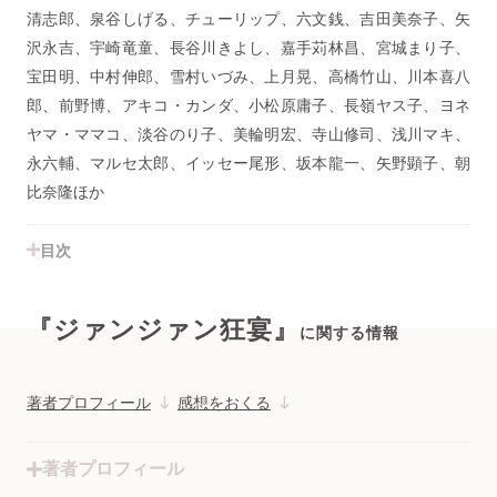
清志郎、泉谷しげる、チューリップ、六文銭、吉田美奈子、矢
沢永吉、宇崎竜童、長谷川きよし、嘉手苅林昌、宮城まり子、
宝田明、中村伸郎、雪村いづみ、上月晃、高橋竹山、川本喜八
郎、前野博、アキコ・カンダ、小松原庸子、長嶺ヤス子、ヨネ
ヤマ・ママコ、淡谷のり子、美輪明宏、寺山修司、浅川マキ、
永六輔、マルセ太郎、イッセー尾形、坂本龍一、矢野顕子、朝
比奈隆ほか
目次
『ジァンジァン狂宴』
に関する情報
著者プロフィール
感想をおくる
著者プロフィール