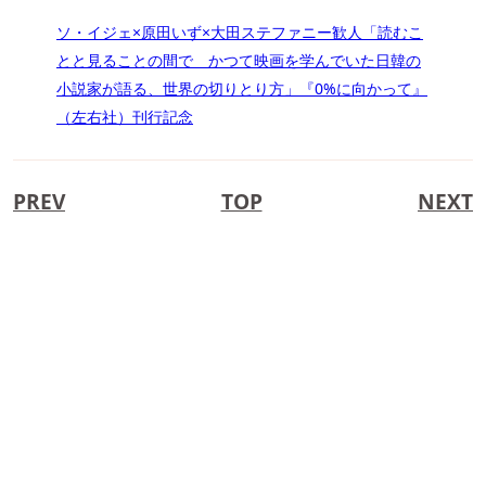
ソ・イジェ×原田いず×大田ステファニー歓人「読むこ
とと見ることの間で かつて映画を学んでいた日韓の
小説家が語る、世界の切りとり方」『0%に向かって』
（左右社）刊行記念
PREV
TOP
NEXT