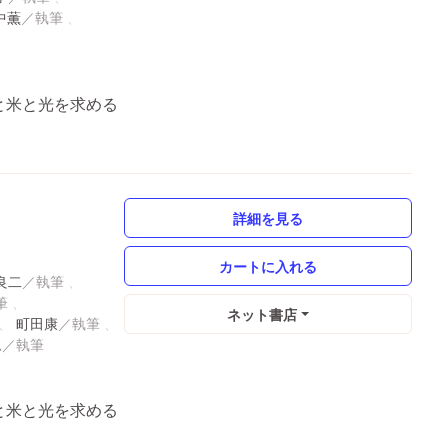
中薫
ラと米と光を求める
詳細を見る
良二
ネット書店
町田康
ム
ラと米と光を求める