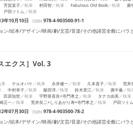
芳賀直子
村田智
Fabulous Old Book
廣
戸田ツトム
13年10月10日
978-4-903500-91-1
ISBN
ン/絵本/デザイン/映画/劇/文芸/音楽/その他諸芸全般にバ
エクス］Vol. 3
チルオバケ
永井健一
久本直子
荒井
中村幸子
飯田淳
鈴木里江
廣中薫
田原知世
宇野亜喜良+寺門孝之
タナカ由美
崎正一
荒井良二+しりあがり寿+寺門孝之
戸田ツト
12年07月30日
978-4-903500-78-2
ISBN
ン/絵本/デザイン/映画/劇/文芸/音楽/その他諸芸全般にバ