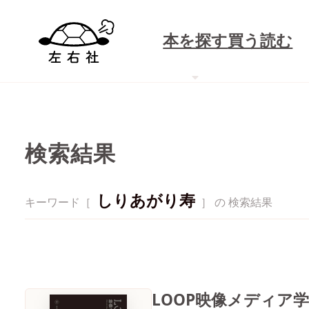
本を探す
買う
読む
検索結果
しりあがり寿
キーワード［
］ の 検索結果
LOOP映像メディア学 V