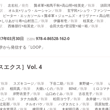
左右社
龔卓軍×相馬千秋×高山明×桂英史
須田
オル太×リュウ・ルーシャン
玄宇民×シュウ・ファンツ
ピーター・エッカソール＋龔卓軍＋ジェームズ・オリヴァー＋高山明
×しりあがり寿×山村浩二
伊藤有壱
桂英史
西條朋行+桂英史
会田大也+菅沼聖+城一裕
17年03月30日
978-4-86528-162-0
ISBN
学から発信する「LOOP」
エクス］Vol. 4
スズキコージ
下谷二助
東野健一
植田真
大畑いくの
BINE
ミロコマチ
岸野衣里子
山口めぐみ
古谷充子
もこ
タナカ由美
松田ヨウ子
永井健一
辻彩那
チルオバケ
ハダタカヒト
田原知世
末吉恵理子
稗田理人
木村明日香
森本真優