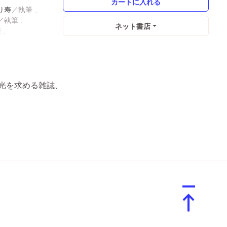
り寿
ネット書店
光を求める雑誌、