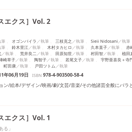
エクス］Vol. 2
オゴンバイラ
三枝克之
Sieii Nidosani
鈴木里江
木村タカヒロ
久本直子
赤
代
荒井良二
田原知世
村田智
植田
陣崎草子
陶智子
若尾文子
宇野亜喜良＋寺
町田康
戸田ツトム
11年06月19日
978-4-903500-58-4
ISBN
ン/絵本/デザイン/映画/劇/文芸/音楽/その他諸芸全般にバ
エクス］Vol. 1
ある」