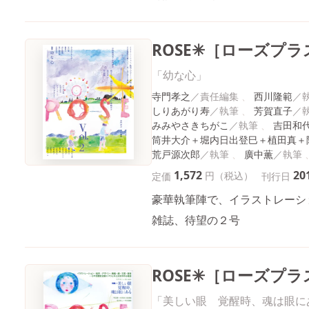
ROSE✳［ローズプラス
「幼な心」
寺門孝之
西川隆範
しりあがり寿
芳賀直子
みみやさきちがこ
吉田和
筒井大介＋堀内日出登巳＋植田真＋
荒戸源次郎
廣中薫
1,572
20
円（税込）
定価
刊行日
豪華執筆陣で、イラストレーショ
雑誌、待望の２号
ROSE✳［ローズプラス
「美しい眼 覚醒時、魂は眼に