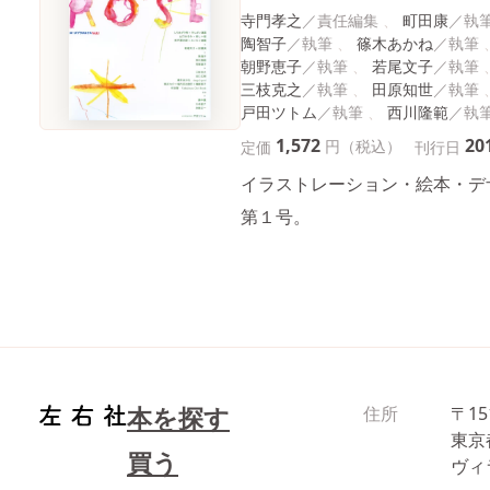
寺門孝之
町田康
陶智子
篠木あかね
朝野恵子
若尾文子
三枝克之
田原知世
戸田ツトム
西川隆範
1,572
20
円（税込）
定価
刊行日
イラストレーション・絵本・デ
第１号。
本を探す
住所
〒15
東京
買う
ヴィ