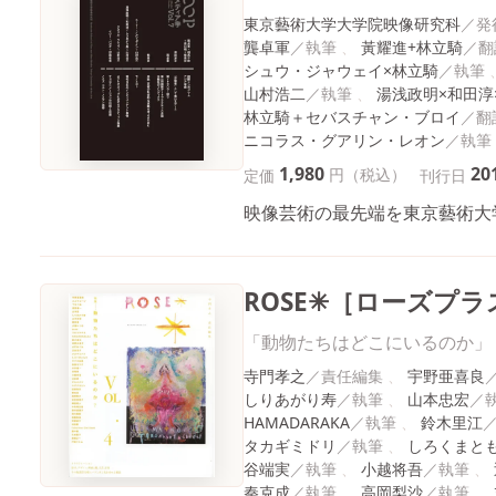
東京藝術大学大学院映像研究科
龔卓軍
黃耀進+林立騎
シュウ・ジャウェイ×林立騎
山村浩二
湯浅政明×和田淳
林立騎＋セバスチャン・ブロイ
ニコラス・グアリン・レオン
1,980
20
円（税込）
定価
刊行日
映像芸術の最先端を東京藝術大
ROSE✳［ローズプラス
「動物たちはどこにいるのか」
寺門孝之
宇野亜喜良
しりあがり寿
山本忠宏
HAMADARAKA
鈴木里江
タカギミドリ
しろくまと
谷端実
小越将吾
秦克成
高岡梨沙