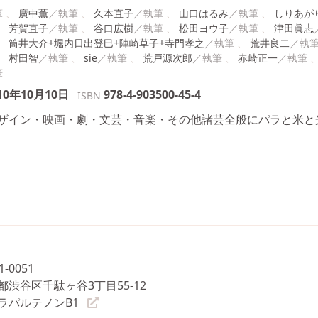
廣中薫
久本直子
山口はるみ
しりあが
芳賀直子
谷口広樹
松田ヨウ子
津田眞志
筒井大介+堀内日出登巳+陣崎草子+寺門孝之
荒井良二
村田智
sie
荒戸源次郎
赤崎正一
10年10月10日
978-4-903500-45-4
ISBN
ザイン・映画・劇・文芸・音楽・その他諸芸全般にパラと米と
1-0051
都渋谷区千駄ヶ谷3丁目55-12
ラパルテノンB1