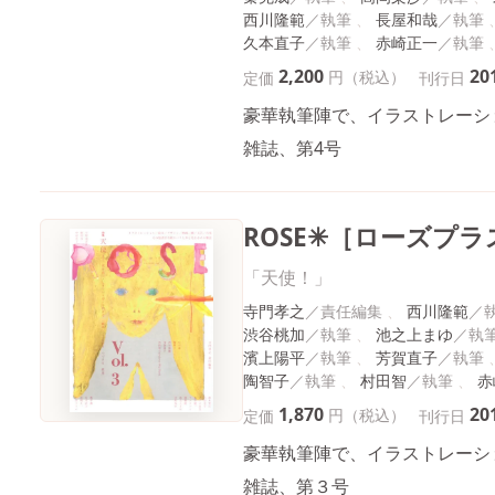
西川隆範
長屋和哉
久本直子
赤崎正一
2,200
20
円（税込）
定価
刊行日
豪華執筆陣で、イラストレーショ
雑誌、第4号
ROSE✳［ローズプラス
「天使！」
寺門孝之
西川隆範
渋谷桃加
池之上まゆ
濱上陽平
芳賀直子
陶智子
村田智
赤
1,870
20
円（税込）
定価
刊行日
豪華執筆陣で、イラストレーショ
雑誌、第３号