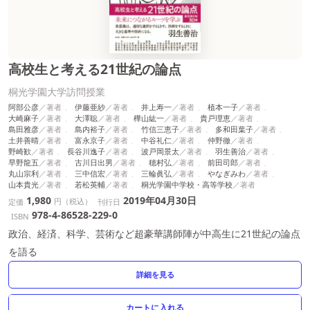
高校生と考える21世紀の論点
桐光学園大学訪問授業
阿部公彦
伊藤亜紗
井上寿一
植本一子
大崎麻子
大澤聡
樺山紘一
貴戸理恵
島田雅彦
島内裕子
竹信三恵子
多和田葉子
土井善晴
富永京子
中谷礼仁
仲野徹
野崎歓
長谷川逸子
波戸岡景太
羽生善治
早野龍五
古川日出男
穂村弘
前田司郎
丸山宗利
三中信宏
三輪眞弘
やなぎみわ
山本貴光
若松英輔
桐光学園中学校・高等学校
1,980
2019年04月30日
円（税込）
定価
刊行日
978-4-86528-229-0
ISBN
政治、経済、科学、芸術など超豪華講師陣が中高生に21世紀の論点
を語る
詳細を見る