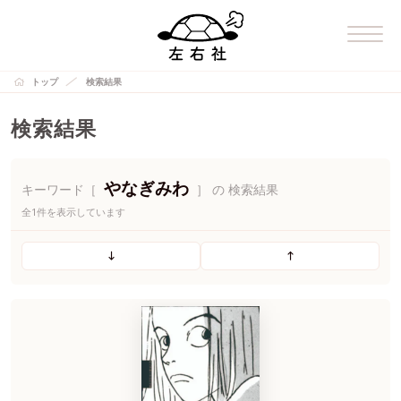
トップ
検索結果
検索結果
やなぎみわ
キーワード［
］ の 検索結果
全1件を表示しています