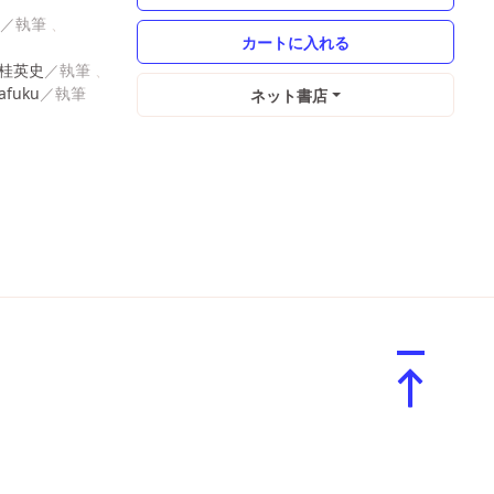
桂英史
afuku
ネット書店