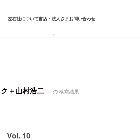
左右社について
書店・法人さま
お問い合わせ
ク＋山村浩二
］ の 検索結果
ol. 10