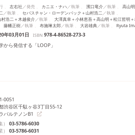
左右社
カニエ・ナハ
濱口竜介
高山明
二
セバスチャン・ローデンバック＋山村浩二
山村浩二＋木越俊介
大澤真幸＋小林恵吾＋高山明＋松江哲明＋
藤幡正樹
布施琳太郎
大岩雄典
Ryuta Im
20年03月01日
978-4-86528-273-3
ISBN
学から発信する「LOOP」
1-0051
都渋谷区千駄ヶ谷3丁目55-12
ラパルテノンB1
集）
03-5786-6030
業）
03-5786-6031