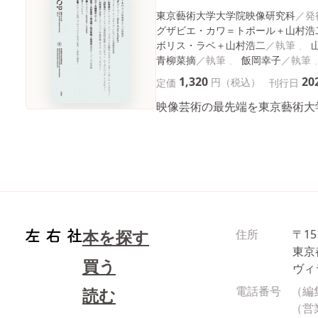
東京藝術大学大学院映像研究科
グザビエ・カワ＝トポール＋山村浩
ボリス・ラベ＋山村浩二
青柳菜摘
飯岡幸子
1,320
20
円（税込）
定価
刊行日
映像芸術の最先端を東京藝術大
本を探す
住所
〒15
東京
買う
ヴィ
電話番号
（編
読む
（営