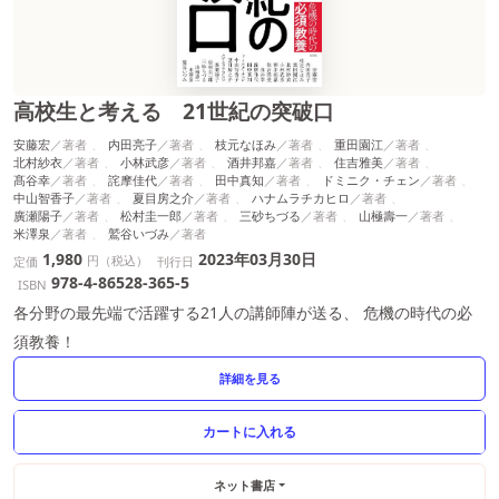
高校生と考える 21世紀の突破口
安藤宏
内田亮子
枝元なほみ
重田園江
北村紗衣
小林武彦
酒井邦嘉
住吉雅美
髙谷幸
詫摩佳代
田中真知
ドミニク・チェン
中山智香子
夏目房之介
ハナムラチカヒロ
廣瀬陽子
松村圭一郎
三砂ちづる
山極壽一
米澤泉
鷲谷いづみ
1,980
2023年03月30日
円（税込）
定価
刊行日
978-4-86528-365-5
ISBN
各分野の最先端で活躍する21人の講師陣が送る、 危機の時代の必
須教養！
詳細を見る
ネット書店