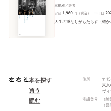
三嶋靖
1,980
20
円（税込）
定価
刊行日
人生の重なりがもたらす〈確か
本を探す
住所
〒15
東京
買う
ヴィ
電話番号
（編
読む
（営