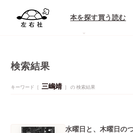
本を探す
買う
読む
検索結果
三嶋靖
キーワード［
］ の 検索結果
水曜日と、木曜日の