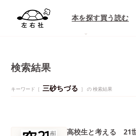
本を探す
買う
読む
検索結果
三砂ちづる
キーワード［
］ の 検索結果
高校生と考える 21