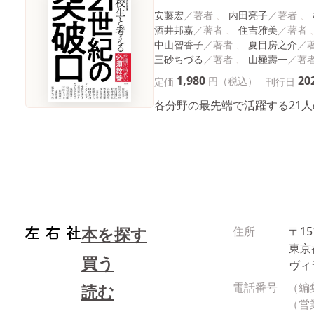
安藤宏
内田亮子
酒井邦嘉
住吉雅美
中山智香子
夏目房之介
三砂ちづる
山極壽一
1,980
20
円（税込）
定価
刊行日
各分野の最先端で活躍する21
本を探す
住所
〒15
東京
買う
ヴィ
電話番号
（編
読む
（営