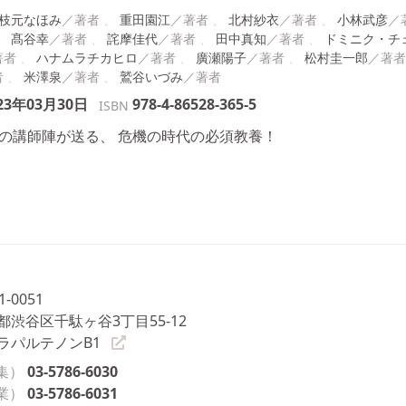
枝元なほみ
重田園江
北村紗衣
小林武彦
髙谷幸
詫摩佳代
田中真知
ドミニク・チ
ハナムラチカヒロ
廣瀬陽子
松村圭一郎
米澤泉
鷲谷いづみ
23年03月30日
978-4-86528-365-5
ISBN
人の講師陣が送る、 危機の時代の必須教養！
1-0051
都渋谷区千駄ヶ谷3丁目55-12
ラパルテノンB1
集）
03-5786-6030
業）
03-5786-6031