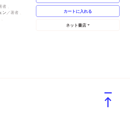
ェン
ネット書店