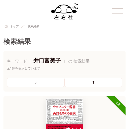
トップ
検索結果
検索結果
井口富美子
キーワード［
］ の 検索結果
全1件を表示しています
2刷