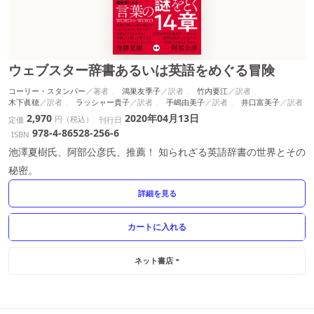
ウェブスター辞書あるいは英語をめぐる冒険
コーリー・スタンパー
鴻巣友季子
竹内要江
木下眞穂
ラッシャー貴子
手嶋由美子
井口富美子
2,970
2020年04月13日
円（税込）
定価
刊行日
978-4-86528-256-6
ISBN
池澤夏樹氏、阿部公彦氏、推薦！ 知られざる英語辞書の世界とその
秘密。
詳細を見る
ネット書店