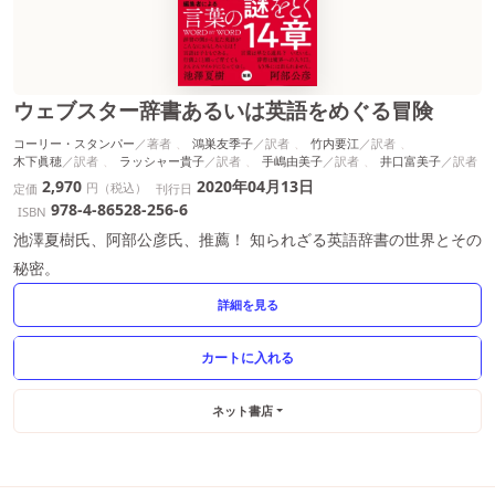
ウェブスター辞書あるいは英語をめぐる冒険
コーリー・スタンパー
鴻巣友季子
竹内要江
木下眞穂
ラッシャー貴子
手嶋由美子
井口富美子
2,970
2020年04月13日
円（税込）
定価
刊行日
978-4-86528-256-6
ISBN
池澤夏樹氏、阿部公彦氏、推薦！ 知られざる英語辞書の世界とその
秘密。
詳細を見る
ネット書店