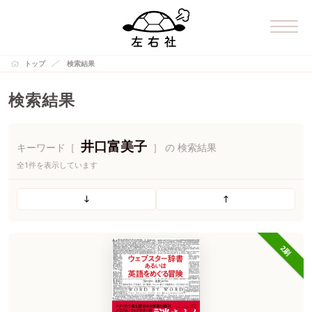
トップ
検索結果
検索結果
井口富美子
キーワード［
］ の 検索結果
全1件を表示しています
2刷