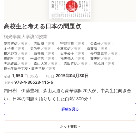
高校生と考える日本の問題点
桐光学園大学訪問授業
伊東豊雄
内田樹
宇野重規
金森修
金子勝
姜尚中
小林富雄
斎藤環
椹木野衣
白井聡
田中優子
長谷部恭男
蜂飼耳
平田竹男
福嶋亮大
藤嶋昭
美馬達哉
森山大道
吉田直紀
湯浅誠
桐光学園中学校・高等学校
1,650
2015年04月30日
円（税込）
定価
刊行日
978-4-86528-115-6
ISBN
内田樹、伊藤豊雄、森山大道ら豪華講師20人が、中高生に向き合
い、日本の問題を語り尽くした白熱1800分！
詳細を見る
ネット書店