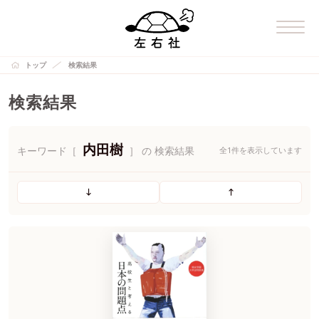
トップ
検索結果
検索結果
内田樹
キーワード［
］ の 検索結果
全1件を表示しています