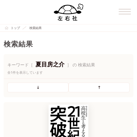
トップ
検索結果
検索結果
夏目房之介
キーワード［
］ の 検索結果
全1件を表示しています