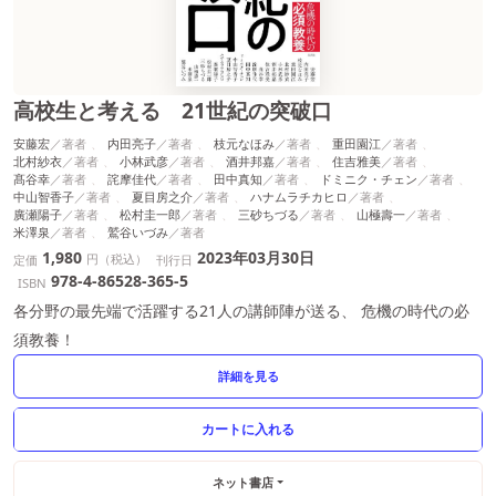
高校生と考える 21世紀の突破口
安藤宏
内田亮子
枝元なほみ
重田園江
北村紗衣
小林武彦
酒井邦嘉
住吉雅美
髙谷幸
詫摩佳代
田中真知
ドミニク・チェン
中山智香子
夏目房之介
ハナムラチカヒロ
廣瀬陽子
松村圭一郎
三砂ちづる
山極壽一
米澤泉
鷲谷いづみ
1,980
2023年03月30日
円（税込）
定価
刊行日
978-4-86528-365-5
ISBN
各分野の最先端で活躍する21人の講師陣が送る、 危機の時代の必
須教養！
詳細を見る
ネット書店