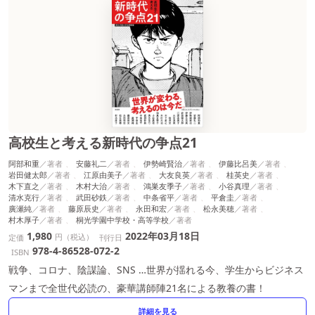
高校生と考える新時代の争点21
阿部和重
安藤礼二
伊勢崎賢治
伊藤比呂美
岩田健太郎
江原由美子
大友良英
桂英史
木下直之
木村大治
鴻巣友季子
小谷真理
清水克行
武田砂鉄
中条省平
平倉圭
廣瀬純
藤原辰史
永田和宏
松永美穂
村木厚子
桐光学園中学校・高等学校
1,980
2022年03月18日
円（税込）
定価
刊行日
978-4-86528-072-2
ISBN
戦争、コロナ、陰謀論、SNS …世界が揺れる今、学生からビジネス
マンまで全世代必読の、豪華講師陣21名による教養の書！
詳細を見る