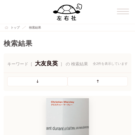
トップ
検索結果
検索結果
大友良英
キーワード［
］ の 検索結果
全2件を表示しています