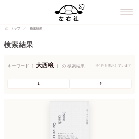
トップ
検索結果
検索結果
大西穣
キーワード［
］ の 検索結果
全1件を表示しています