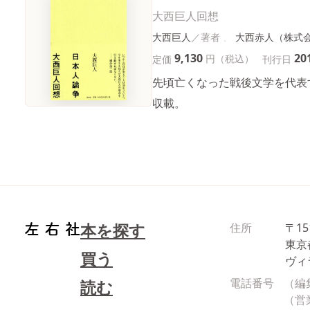
大西巨人回想
大西巨人
大西赤人（株式
9,130
20
円（税込）
定価
刊行日
先頃亡くなった戦後文学を代表
収載。
本を探す
住所
〒15
東京
買う
ヴィ
電話番号
（編
読む
（営