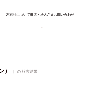
左右社について
書店・法人さま
お問い合わせ
ン）
］ の 検索結果