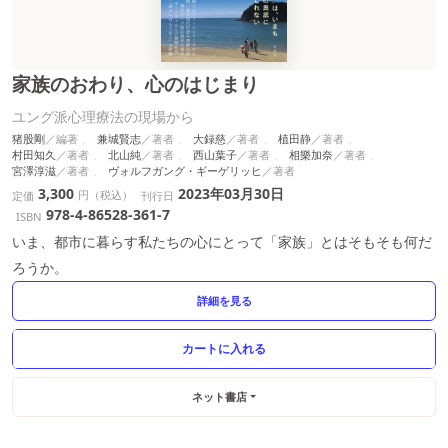
家族のおわり、心のはじまり
ユング派心理療法の現場から
猪股剛
兼城賢志
大録慈
植田静
村田知久
北山純
西山葉子
相樂加奈
宮澤淳滋
ヴォルフガング・ギーゲリッヒ
3,300
2023年03月30日
円（税込）
定価
刊行日
978-4-86528-361-7
ISBN
いま、都市に暮らす私たちの心にとって「家族」とはそもそも何だ
ろうか。
詳細を見る
ネット書店