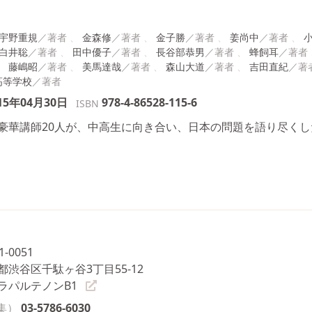
宇野重規
金森修
金子勝
姜尚中
白井聡
田中優子
長谷部恭男
蜂飼耳
藤嶋昭
美馬達哉
森山大道
吉田直紀
高等学校
15年04月30日
978-4-86528-115-6
ISBN
華講師20人が、中高生に向き合い、日本の問題を語り尽くした
1-0051
都渋谷区千駄ヶ谷3丁目55-12
ラパルテノンB1
集）
03-5786-6030