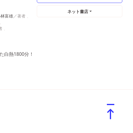
ネット書店
小林富雄
白熱1800分！