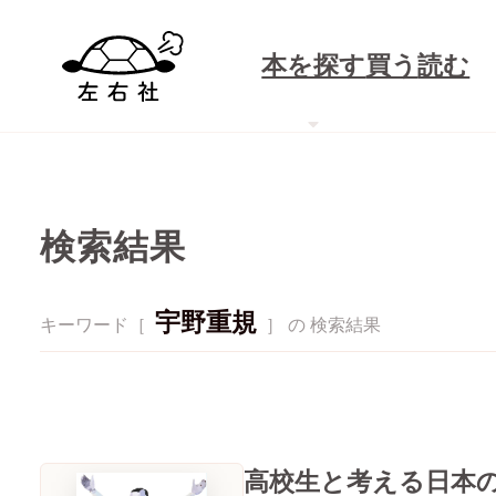
本を探す
買う
読む
検索結果
宇野重規
キーワード［
］ の 検索結果
高校生と考える日本