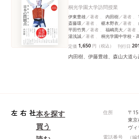
桐光学園大学訪問授業
伊東豊雄
内田樹
斎藤環
椹木野衣
平田竹男
福嶋亮大
湯浅誠
桐光学園中学校・
1,650
20
円（税込）
定価
刊行日
内田樹、伊藤豊雄、森山大道ら豪
本を探す
住所
〒15
東京
買う
ヴィ
電話番号
（編