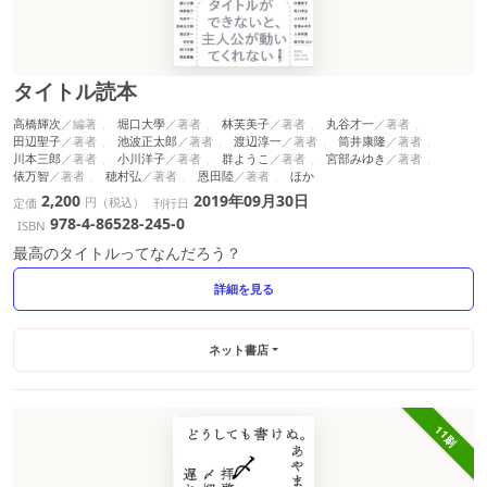
タイトル読本
高橋輝次
堀口大學
林芙美子
丸谷才一
田辺聖子
池波正太郎
渡辺淳一
筒井康隆
川本三郎
小川洋子
群ようこ
宮部みゆき
俵万智
穂村弘
恩田陸
ほか
2,200
2019年09月30日
円（税込）
定価
刊行日
978-4-86528-245-0
ISBN
最高のタイトルってなんだろう？
詳細を見る
ネット書店
11刷