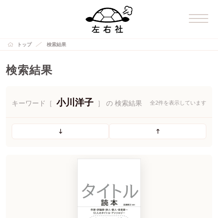
トップ
検索結果
検索結果
小川洋子
キーワード［
］ の 検索結果
全2件を表示しています