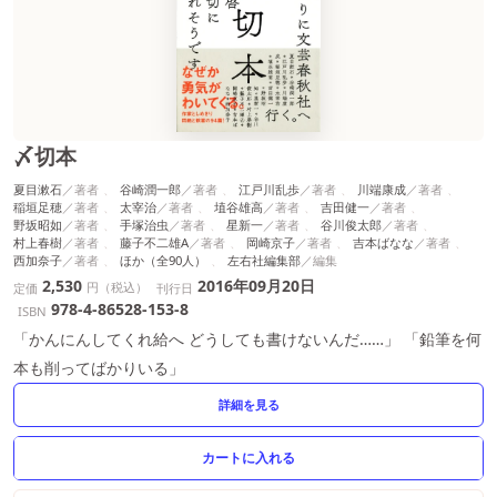
〆切本
夏目漱石
谷崎潤一郎
江戸川乱歩
川端康成
稲垣足穂
太宰治
埴谷雄高
吉田健一
野坂昭如
手塚治虫
星新一
谷川俊太郎
村上春樹
藤子不二雄A
岡崎京子
吉本ばなな
西加奈子
ほか（全90人）
左右社編集部
2,530
2016年09月20日
円（税込）
定価
刊行日
978-4-86528-153-8
ISBN
「かんにんしてくれ給へ どうしても書けないんだ……」 「鉛筆を何
本も削ってばかりいる」
詳細を見る