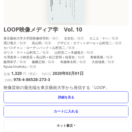
LOOP映像メディア学 Vol. 10
東京藝術大学大学院映像研究科
左右社
カニエ・ナハ
濱口竜介
高山明
グザビエ・カワ＝トポール＋山村浩二
セバスチャン・ローデンバック＋山村浩二
ボリス・ラベ＋山村浩二
山村浩二＋木越俊介
大澤真幸＋小林恵吾＋高山明＋松江哲明＋桂英史
青柳菜摘
飯岡幸子
藤幡正樹
布施琳太郎
大岩雄典
Ryuta Imafuku
1,320
2020年03月01日
円（税込）
定価
刊行日
978-4-86528-273-3
ISBN
映像芸術の最先端を東京藝術大学から発信する「LOOP」
詳細を見る
ネット書店