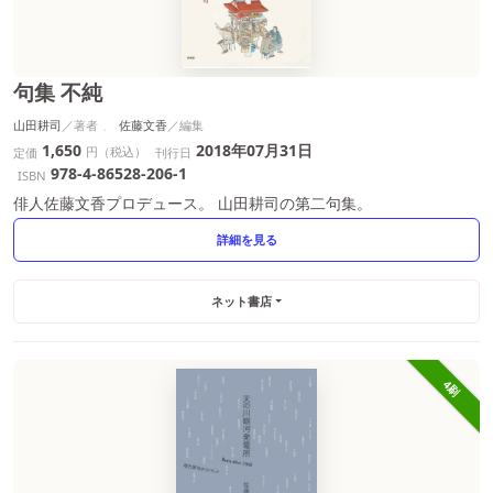
句集 不純
山田耕司
佐藤文香
1,650
2018年07月31日
円（税込）
定価
刊行日
978-4-86528-206-1
ISBN
俳人佐藤文香プロデュース。 山田耕司の第二句集。
詳細を見る
ネット書店
4刷