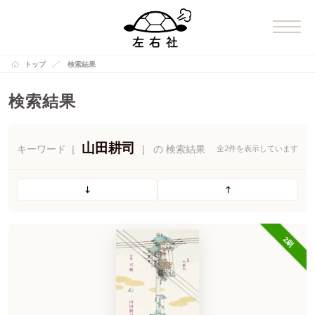
トップ
検索結果
検索結果
山田耕司
キーワード［
］ の 検索結果
全2件を表示しています
2刷