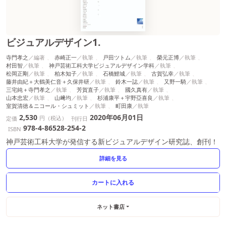
ビジュアルデザイン1.
寺門孝之
赤崎正一
戸田ツトム
榮元正博
村田智
神戸芸術工科大学ビジュアルデザイン学科
松岡正剛
柏木知子
石橋鯉城
古賀弘幸
藤井由紀＋大鶴美仁音＋久保井研
鈴木一誌
又野一騎
三宅純＋寺門孝之
芳賀直子
國久真有
山本忠宏
山﨑均
杉浦康平＋宇野亞喜良
室賀清徳＆ニコール・シュミット
町田康
2,530
2020年06月01日
円（税込）
定価
刊行日
978-4-86528-254-2
ISBN
神戸芸術工科大学が発信する新ビジュアルデザイン研究誌、創刊！
詳細を見る
ネット書店