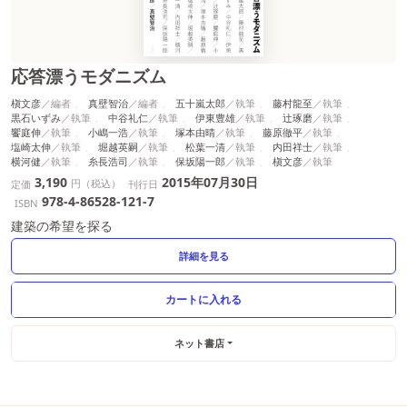
応答漂うモダニズム
槇文彦
真壁智治
五十嵐太郎
藤村龍至
黒石いずみ
中谷礼仁
伊東豊雄
辻琢磨
饗庭伸
小嶋一浩
塚本由晴
藤原徹平
塩崎太伸
堀越英嗣
松葉一清
内田祥士
横河健
糸長浩司
保坂陽一郎
槇文彦
3,190
2015年07月30日
円（税込）
定価
刊行日
978-4-86528-121-7
ISBN
建築の希望を探る
詳細を見る
ネット書店