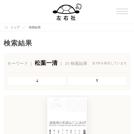
トップ
検索結果
検索結果
松葉一清
キーワード［
］ の 検索結果
全1件を表示しています