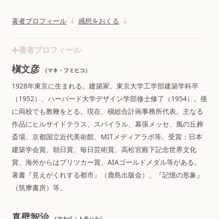
著者プロフィール
感想をおくる
著者プロフィール
槇文彦
（マキ・フミヒコ）
1928年東京に生まれる。建築家。東京大学工学部建築学科卒
（1952）、ハーバード大学デザイン学部修士修了（1954）。後
に両校でも教鞭をとる。現在、槇総合計画事務所代表。主なる
作品にヒルサイドテラス、スパイラル、幕張メッセ、風の丘葬
斎場、京都国立近代美術館、MITメディアラボ等。受賞：日本
建築学会賞、朝日賞、毎日芸術賞、高松宮殿下記念世界文化
賞、海外からはプリツカー賞、AIAゴールドメダル等がある。
著書『見えがくれする都市』（鹿島出版会）、『記憶の形象』
（筑摩書房）等。
真壁智治
（マカベ・トモハル）