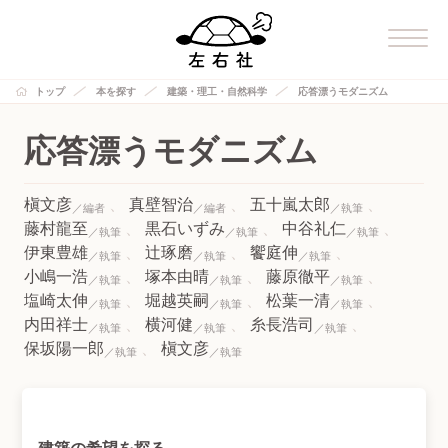
トップ
本を探す
建築・理工・自然科学
応答漂うモダニズム
応答漂うモダニズム
槇文彦
真壁智治
五十嵐太郎
藤村龍至
黒石いずみ
中谷礼仁
伊東豊雄
辻琢磨
饗庭伸
小嶋一浩
塚本由晴
藤原徹平
塩崎太伸
堀越英嗣
松葉一清
内田祥士
横河健
糸長浩司
保坂陽一郎
槇文彦