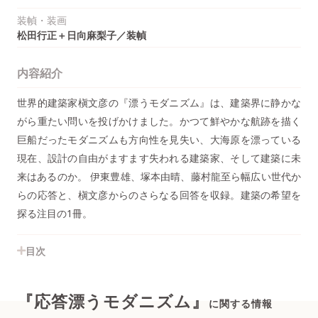
装幀・装画
松田行正＋日向麻梨子／装幀
内容紹介
世界的建築家槇文彦の『漂うモダニズム』は、建築界に静かな
がら重たい問いを投げかけました。かつて鮮やかな航跡を描く
巨船だったモダニズムも方向性を見失い、大海原を漂っている
現在、設計の自由がますます失われる建築家、そして建築に未
来はあるのか。 伊東豊雄、塚本由晴、藤村龍至ら幅広い世代か
らの応答と、槇文彦からのさらなる回答を収録。建築の希望を
探る注目の1冊。
目次
『応答漂うモダニズム』
に関する情報