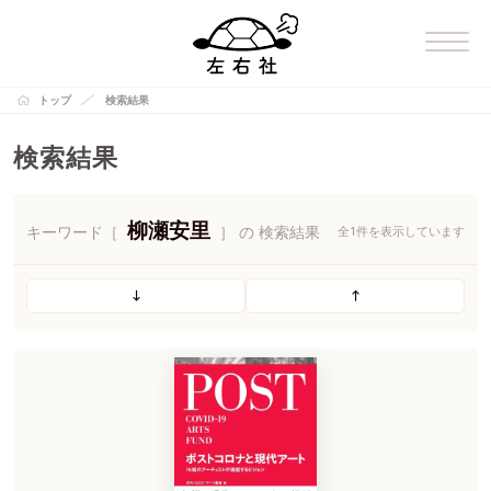
トップ
検索結果
検索結果
柳瀬安里
キーワード［
］ の 検索結果
全1件を表示しています