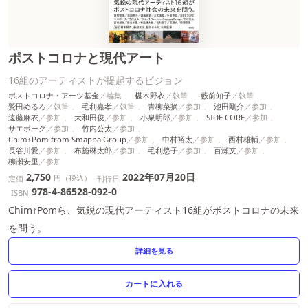
ポストコロナと現代アート
16組のアーティストが提起するビジョン
ポストコロナ・アーツ基金
椹木野衣
藪前知子
鷲田めるろ
毛利嘉孝
青柳菜摘
池田剛介
遠藤麻衣
大和田俊
小泉明郎
SIDE CORE
サエボーグ
竹内公太
Chim↑Pom from Smappa!Group
中村裕太
西村雄輔
長谷川愛
布施琳太郎
毛利悠子
百瀬文
柳瀬安里
2,750
2022年07月20日
円（税込）
定価
刊行日
978-4-86528-092-0
ISBN
Chim↑Pomら、気鋭の現代アーティスト16組がポストコロナの未来
を問う。
詳細を見る