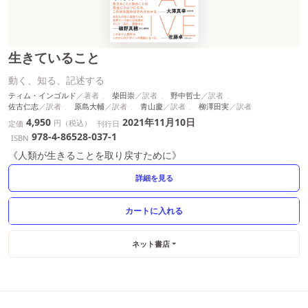
生きていること
動く、知る、記述する
ティム・インゴルド
柴田崇
野中哲士
佐古仁志
原島大輔
青山慶
柳澤田実
4,950
2021年11月10日
円（税込）
定価
刊行日
978-4-86528-037-1
ISBN
《人類が生きることを取り戻すために》
詳細を見る
ネット書店