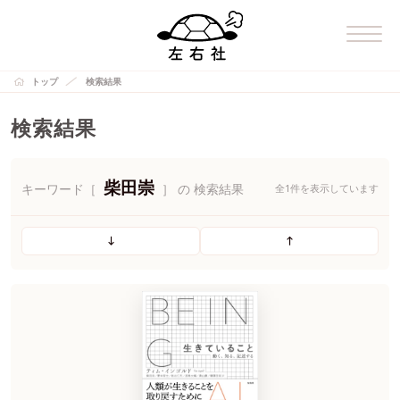
トップ
検索結果
検索結果
柴田崇
キーワード［
］ の 検索結果
全1件を表示しています