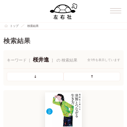
トップ
検索結果
検索結果
桜井進
キーワード［
］ の 検索結果
全1件を表示しています