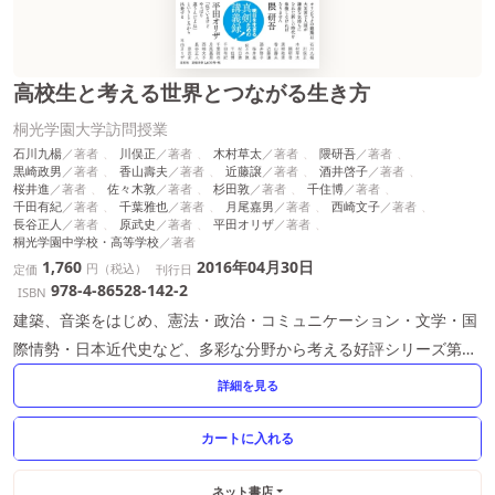
高校生と考える世界とつながる生き方
桐光学園大学訪問授業
石川九楊
川俣正
木村草太
隈研吾
黒崎政男
香山壽夫
近藤譲
酒井啓子
桜井進
佐々木敦
杉田敦
千住博
千田有紀
千葉雅也
月尾嘉男
西崎文子
長谷正人
原武史
平田オリザ
桐光学園中学校・高等学校
1,760
2016年04月30日
円（税込）
定価
刊行日
978-4-86528-142-2
ISBN
建築、音楽をはじめ、憲法・政治・コミュニケーション・文学・国
際情勢・日本近代史など、多彩な分野から考える好評シリーズ第2
弾。
詳細を見る
ネット書店