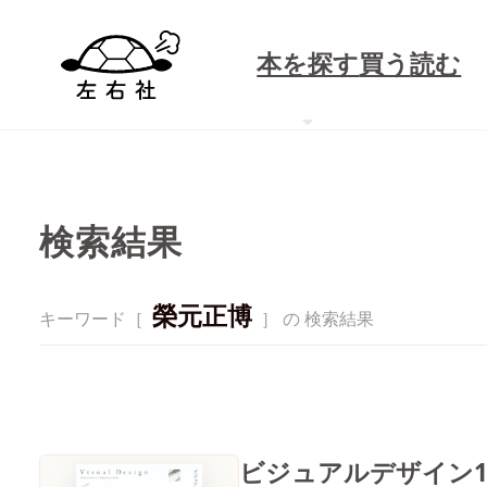
本を探す
買う
読む
検索結果
榮元正博
キーワード［
］ の 検索結果
ビジュアルデザイン1