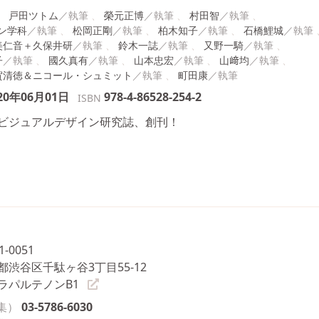
戸田ツトム
榮元正博
村田智
ン学科
松岡正剛
柏木知子
石橋鯉城
美仁音＋久保井研
鈴木一誌
又野一騎
子
國久真有
山本忠宏
山﨑均
賀清徳＆ニコール・シュミット
町田康
20年06月01日
978-4-86528-254-2
ISBN
ビジュアルデザイン研究誌、創刊！
1-0051
都渋谷区千駄ヶ谷3丁目55-12
ラパルテノンB1
集）
03-5786-6030