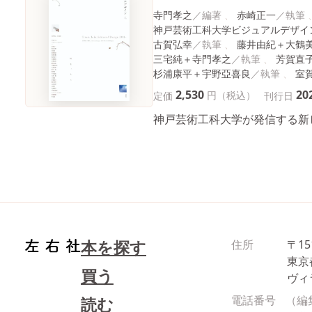
寺門孝之
赤崎正一
神戸芸術工科大学ビジュアルデザイ
古賀弘幸
藤井由紀＋大鶴
三宅純＋寺門孝之
芳賀直
杉浦康平＋宇野亞喜良
室
2,530
20
円（税込）
定価
刊行日
神戸芸術工科大学が発信する新
本を探す
住所
〒15
東京
買う
ヴィ
電話番号
（編
読む