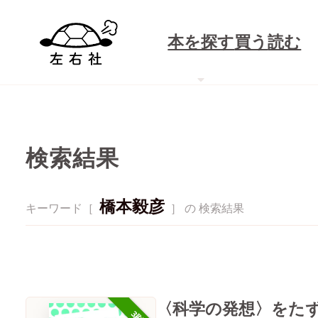
本を探す
買う
読む
検索結果
橋本毅彦
キーワード［
］ の 検索結果
〈科学の発想〉をた
3刷