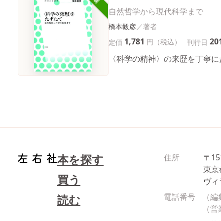
自然哲学から現代科学まで
橋本毅彦
1,781
20
円（税込）
定価
刊行日
〈科学の精神〉の来歴を丁寧に
本を探す
住所
〒15
東京
買う
ヴィ
電話番号
（編
読む
（営