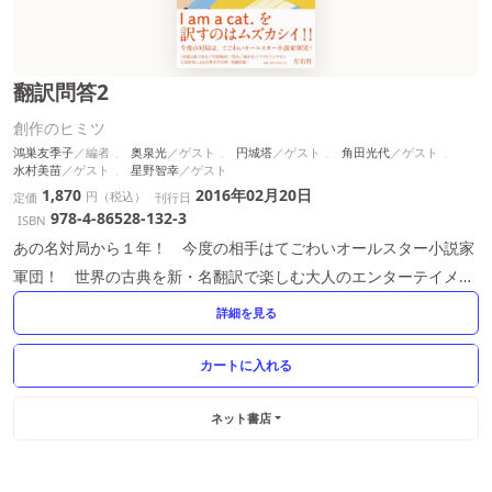
翻訳問答2
創作のヒミツ
鴻巣友季子
奥泉光
円城塔
角田光代
水村美苗
星野智幸
1,870
2016年02月20日
円（税込）
定価
刊行日
978-4-86528-132-3
ISBN
あの名対局から１年！ 今度の相手はてごわいオールスター小説家
軍団！ 世界の古典を新・名翻訳で楽しむ大人のエンターテイメン
ト。
詳細を見る
ネット書店