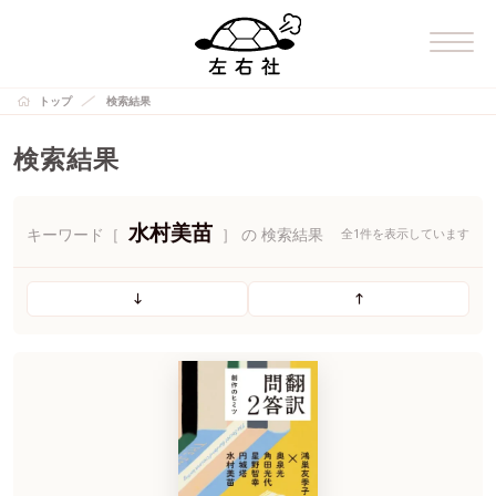
トップ
検索結果
検索結果
水村美苗
キーワード［
］ の 検索結果
全1件を表示しています