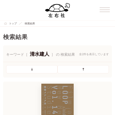
トップ
検索結果
検索結果
清水建人
キーワード［
］ の 検索結果
全2件を表示しています