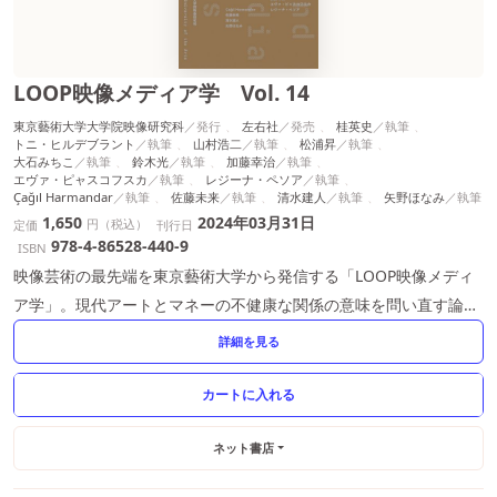
LOOP映像メディア学 Vol. 14
東京藝術大学大学院映像研究科
左右社
桂英史
トニ・ヒルデブラント
山村浩二
松浦昇
大石みちこ
鈴木光
加藤幸治
エヴァ・ピャスコフスカ
レジーナ・ペソア
Çağıl Harmandar
佐藤未来
清水建人
矢野ほなみ
1,650
2024年03月31日
円（税込）
定価
刊行日
978-4-86528-440-9
ISBN
映像芸術の最先端を東京藝術大学から発信する「LOOP映像メディ
ア学」。現代アートとマネーの不健康な関係の意味を問い直す論
考、最新のアニメーション論、映画論を収録した530ページ超最新
詳細を見る
号
ネット書店