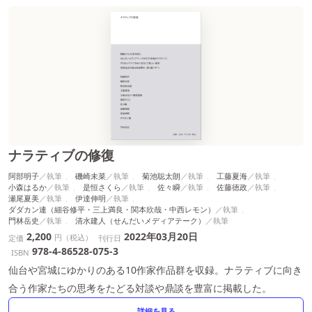
ナラティブの修復
阿部明子
磯崎未菜
菊池聡太朗
工藤夏海
小森はるか
是恒さくら
佐々瞬
佐藤徳政
瀬尾夏美
伊達伸明
ダダカン連（細谷修平・三上満良・関本欣哉・中西レモン）
門林岳史
清水建人（せんだいメディアテーク）
2,200
2022年03月20日
円（税込）
定価
刊行日
978-4-86528-075-3
ISBN
仙台や宮城にゆかりのある10作家作品群を収録。ナラティブに向き
合う作家たちの思考をたどる対談や鼎談を豊富に掲載した。
詳細を見る