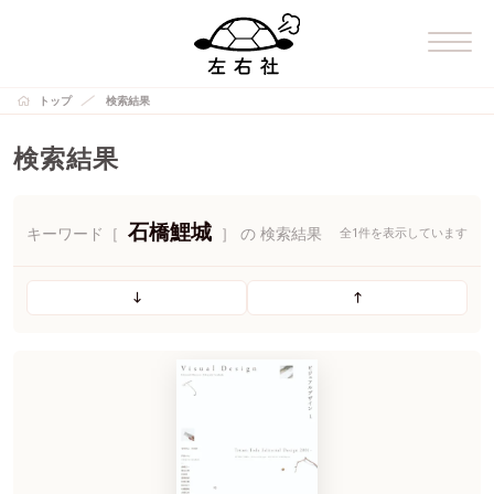
トップ
検索結果
検索結果
石橋鯉城
キーワード［
］ の 検索結果
全1件を表示しています