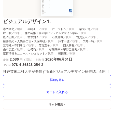
ビジュアルデザイン1.
寺門孝之
赤崎正一
戸田ツトム
榮元正博
村田智
神戸芸術工科大学ビジュアルデザイン学科
松岡正剛
柏木知子
石橋鯉城
古賀弘幸
藤井由紀＋大鶴美仁音＋久保井研
鈴木一誌
又野一騎
三宅純＋寺門孝之
芳賀直子
國久真有
山本忠宏
山﨑均
杉浦康平＋宇野亞喜良
室賀清徳＆ニコール・シュミット
町田康
2,530
2020年06月01日
円（税込）
定価
刊行日
978-4-86528-254-2
ISBN
神戸芸術工科大学が発信する新ビジュアルデザイン研究誌、創刊！
詳細を見る
ネット書店