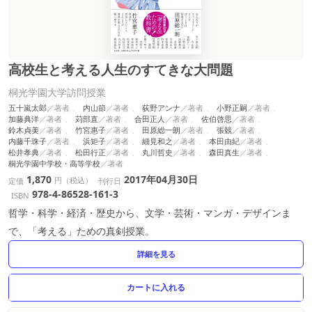
高校生と考える人生のすてきな大問題
桐光学園大学訪問授業
五十嵐太郎
内山節
荻野アンナ
小野正嗣
加藤典洋
苅部直
合田正人
佐伯啓思
鈴木貞美
竹宮惠子
田原総一朗
張競
内藤千珠子
浜矩子
細見和之
本田由紀
松井孝典
松田行正
丸川哲史
森田真生
桐光学園中学校・高等学校
1,870
2017年04月30日
円（税込）
定価
刊行日
978-4-86528-161-3
ISBN
哲学・科学・経済・歴史から、文学・芸術・マンガ・デザインま
で、「考える」ための真剣授業。
詳細を見る