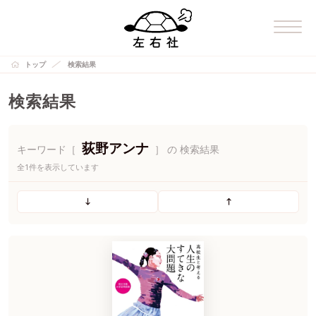
トップ
検索結果
検索結果
荻野アンナ
キーワード［
］ の 検索結果
全1件を表示しています