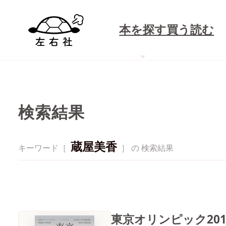
本を探す
買う
読む
検索結果
蔵屋美香
キーワード［
］ の 検索結果
東京オリンピック20