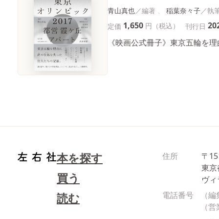
青山真也
稲葉奈々子
1,650
20
円（税込）
定価
刊行日
《映画公式冊子》東京五輪を理
本を探す
住所
〒15
東京
買う
ヴィ
電話番号
（編
読む
（営