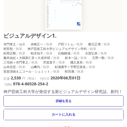
ビジュアルデザイン1.
寺門孝之
赤崎正一
戸田ツトム
榮元正博
村田智
神戸芸術工科大学ビジュアルデザイン学科
松岡正剛
柏木知子
石橋鯉城
古賀弘幸
藤井由紀＋大鶴美仁音＋久保井研
鈴木一誌
又野一騎
三宅純＋寺門孝之
芳賀直子
國久真有
山本忠宏
山﨑均
杉浦康平＋宇野亞喜良
室賀清徳＆ニコール・シュミット
町田康
2,530
2020年06月01日
円（税込）
定価
刊行日
978-4-86528-254-2
ISBN
神戸芸術工科大学が発信する新ビジュアルデザイン研究誌、創刊！
詳細を見る