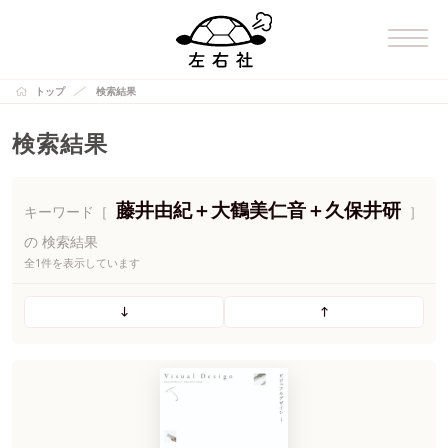
トップ
検索結果
検索結果
藤井由紀＋大鶴美仁音＋久保井研
キーワード［
］
の 検索結果
全1件を表示しています