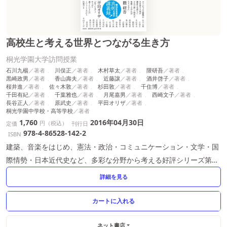
高校生と考える世界とつながる生き方
桐光学園大学訪問授業
石川九楊
川俣正
木村草太
隈研吾
黒崎政男
香山壽夫
近藤譲
酒井啓子
桜井進
佐々木敦
杉田敦
千住博
千田有紀
千葉雅也
月尾嘉男
西崎文子
長谷正人
原武史
平田オリザ
桐光学園中学校・高等学校
1,760
2016年04月30日
円（税込）
定価
刊行日
978-4-86528-142-2
ISBN
建築、音楽をはじめ、憲法・政治・コミュニケーション・文学・国
際情勢・日本近代史など、多彩な分野から考える好評シリーズ第2
弾。
詳細を見る
ネット書店