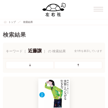
トップ
検索結果
検索結果
近藤譲
キーワード［
］ の 検索結果
全1件を表示しています