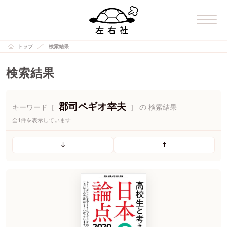
トップ
検索結果
検索結果
郡司ペギオ幸夫
キーワード［
］ の 検索結果
全1件を表示しています