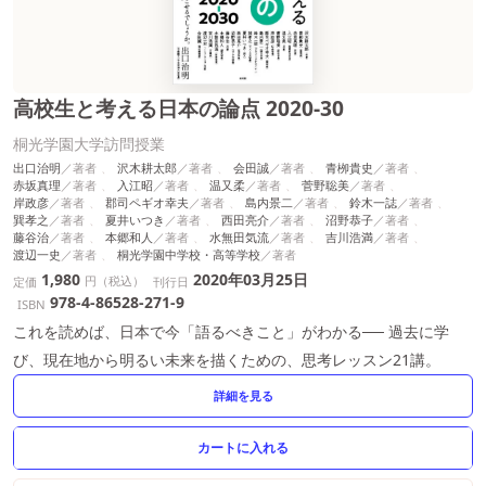
高校生と考える日本の論点 2020-30
桐光学園大学訪問授業
出口治明
沢木耕太郎
会田誠
青栁貴史
赤坂真理
入江昭
温又柔
菅野聡美
岸政彦
郡司ペギオ幸夫
島内景二
鈴木一誌
巽孝之
夏井いつき
西田亮介
沼野恭子
藤谷治
本郷和人
水無田気流
吉川浩満
渡辺一史
桐光学園中学校・高等学校
1,980
2020年03月25日
円（税込）
定価
刊行日
978-4-86528-271-9
ISBN
これを読めば、日本で今「語るべきこと」がわかる── 過去に学
び、現在地から明るい未来を描くための、思考レッスン21講。
詳細を見る