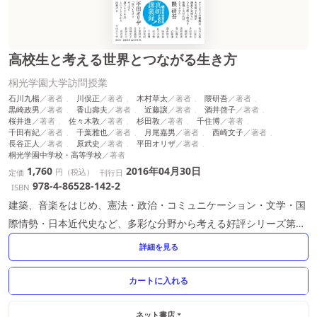
高校生と考える世界とつながる生き方
桐光学園大学訪問授業
石川九楊
川俣正
木村草太
隈研吾
黒崎政男
香山壽夫
近藤譲
酒井啓子
桜井進
佐々木敦
杉田敦
千住博
千田有紀
千葉雅也
月尾嘉男
西崎文子
長谷正人
原武史
平田オリザ
桐光学園中学校・高等学校
1,760
2016年04月30日
円（税込）
定価
刊行日
978-4-86528-142-2
ISBN
建築、音楽をはじめ、憲法・政治・コミュニケーション・文学・国
際情勢・日本近代史など、多彩な分野から考える好評シリーズ第2
弾。
詳細を見る
ネット書店