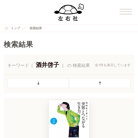
トップ
検索結果
検索結果
酒井啓子
キーワード［
］ の 検索結果
全1件を表示しています