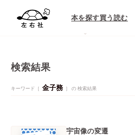
本を探す
買う
読む
検索結果
金子務
キーワード［
］ の 検索結果
宇宙像の変遷