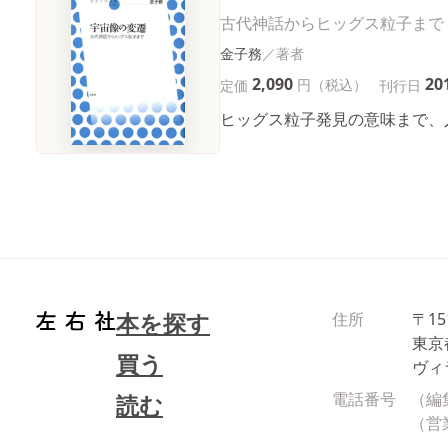
古代神話からヒッグス粒子まで
金子務
2,090
20
円（税込）
定価
刊行日
ヒッグス粒子発見の意味まで、
本を探す
住所
〒15
東京
買う
ヴィ
電話番号
（編
読む
（営