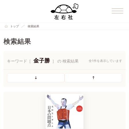
トップ
検索結果
検索結果
金子勝
キーワード［
］ の 検索結果
全1件を表示しています