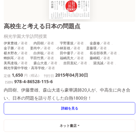
高校生と考える日本の問題点
桐光学園大学訪問授業
伊東豊雄
内田樹
宇野重規
金森修
金子勝
姜尚中
小林富雄
斎藤環
椹木野衣
白井聡
田中優子
長谷部恭男
蜂飼耳
平田竹男
福嶋亮大
藤嶋昭
美馬達哉
森山大道
吉田直紀
湯浅誠
桐光学園中学校・高等学校
1,650
2015年04月30日
円（税込）
定価
刊行日
978-4-86528-115-6
ISBN
内田樹、伊藤豊雄、森山大道ら豪華講師20人が、中高生に向き合
い、日本の問題を語り尽くした白熱1800分！
詳細を見る
ネット書店