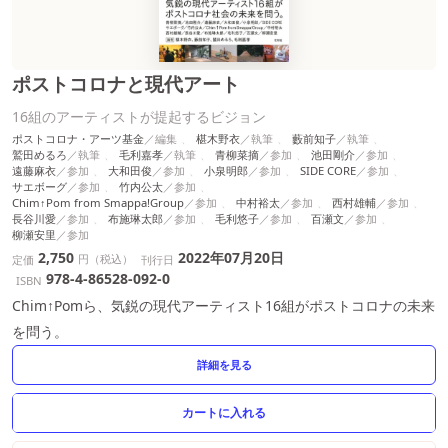
ポストコロナと現代アート
16組のアーティストが提起するビジョン
ポストコロナ・アーツ基金
椹木野衣
藪前知子
鷲田めるろ
毛利嘉孝
青柳菜摘
池田剛介
遠藤麻衣
大和田俊
小泉明郎
SIDE CORE
サエボーグ
竹内公太
Chim↑Pom from Smappa!Group
中村裕太
西村雄輔
長谷川愛
布施琳太郎
毛利悠子
百瀬文
柳瀬安里
2,750
2022年07月20日
円（税込）
定価
刊行日
978-4-86528-092-0
ISBN
Chim↑Pomら、気鋭の現代アーティスト16組がポストコロナの未来
を問う。
詳細を見る