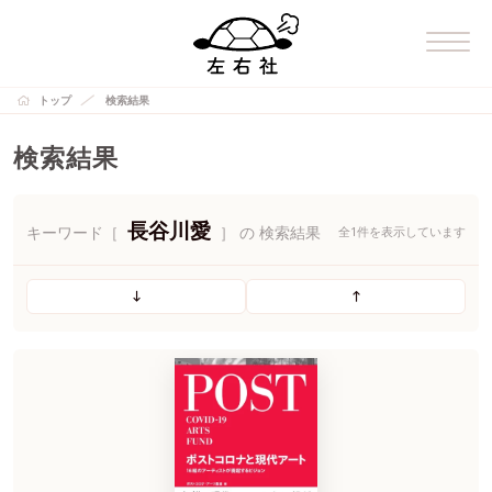
トップ
検索結果
検索結果
長谷川愛
キーワード［
］ の 検索結果
全1件を表示しています