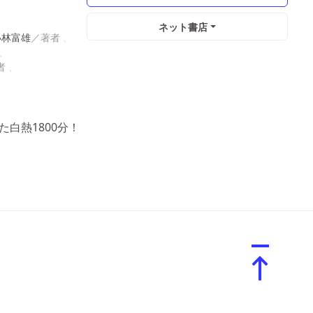
ネット書店
小林富雄
白熱1800分！