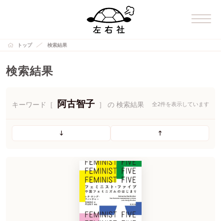
トップ
検索結果
検索結果
阿古智子
キーワード［
］ の 検索結果
全2件を表示しています