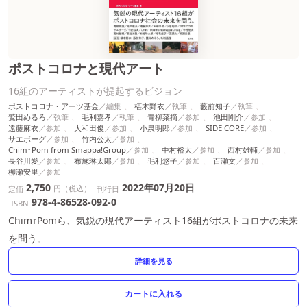
ポストコロナと現代アート
16組のアーティストが提起するビジョン
ポストコロナ・アーツ基金
椹木野衣
藪前知子
鷲田めるろ
毛利嘉孝
青柳菜摘
池田剛介
遠藤麻衣
大和田俊
小泉明郎
SIDE CORE
サエボーグ
竹内公太
Chim↑Pom from Smappa!Group
中村裕太
西村雄輔
長谷川愛
布施琳太郎
毛利悠子
百瀬文
柳瀬安里
2,750
2022年07月20日
円（税込）
定価
刊行日
978-4-86528-092-0
ISBN
Chim↑Pomら、気鋭の現代アーティスト16組がポストコロナの未来
を問う。
詳細を見る