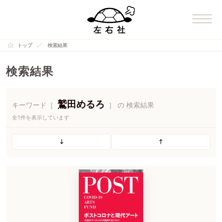
トップ
検索結果
検索結果
鷲田めるろ
キーワード［
］ の 検索結果
全1件を表示しています