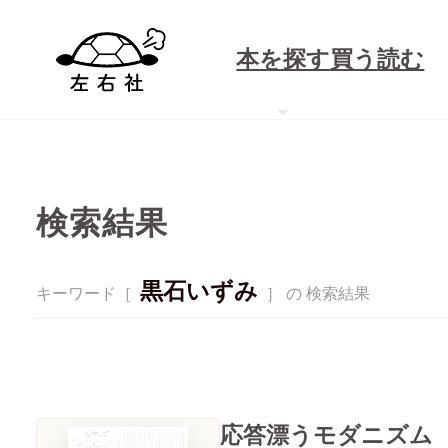
本を探す
買う
読む
検索結果
黒石いずみ
キーワード［
］ の 検索結果
応答漂うモダニズム