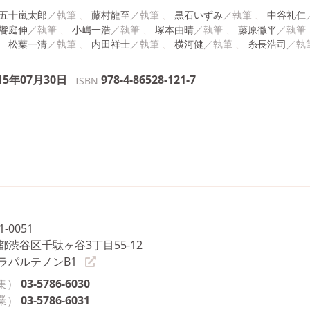
五十嵐太郎
藤村龍至
黒石いずみ
中谷礼仁
饗庭伸
小嶋一浩
塚本由晴
藤原徹平
松葉一清
内田祥士
横河健
糸長浩司
15年07月30日
978-4-86528-121-7
ISBN
1-0051
都渋谷区千駄ヶ谷3丁目55-12
ラパルテノンB1
集）
03-5786-6030
業）
03-5786-6031