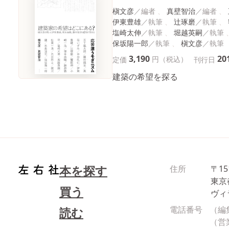
槇文彦
真壁智治
伊東豊雄
辻琢磨
塩崎太伸
堀越英嗣
保坂陽一郎
槇文彦
3,190
20
円（税込）
定価
刊行日
建築の希望を探る
本を探す
住所
〒15
東京
買う
ヴィ
電話番号
（編
読む
（営